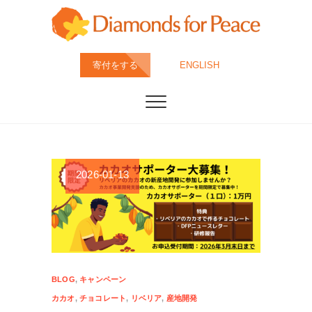
Skip
to
content
ダイヤモンド・フ
特定非営利活動法人ダイヤモンド・フォー・ピース
寄付をする
ENGLISH
は、すべてのダイヤモンドが人道・環境配慮の上、採
掘・カット・製造されることが当たり前の社会を目指
ォー・ピース
しています。
(DFP)
2026-01-13
BLOG
,
キャンペーン
カカオ
,
チョコレート
,
リベリア
,
産地開発