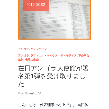
2016-03-02
アンゴラ
,
キャンペーン
アンゴラ
,
ラファエル・マルケス・デ・モライス
,
不公平な
裁判
,
表現の自由
在日アンゴラ大使館が署
名第1弾を受け取りまし
た
Post By
editor02
こんにちは。代表理事の村上です。 当団体