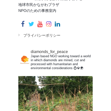
地球市民かながわプラザ
NPOのための事務室内
プライバシーポリシー
diamonds_for_peace
Japan based NGO working toward a world
in which diamonds are mined, cut and
processed with humanitarian and
environmental considerations
💍💎🌍