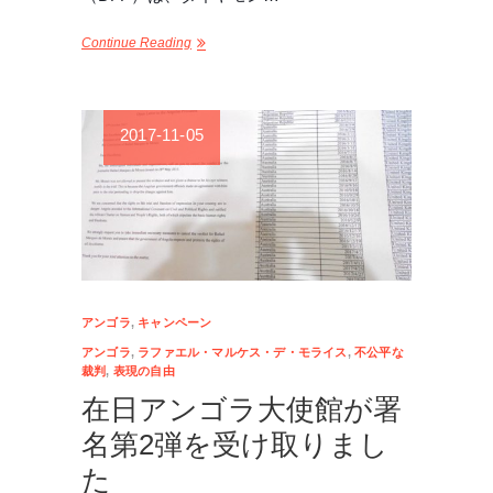
Continue Reading
2017-11-05
アンゴラ
,
キャンペーン
アンゴラ
,
ラファエル・マルケス・デ・モライス
,
不公平な
裁判
,
表現の自由
在日アンゴラ大使館が署
名第2弾を受け取りまし
た