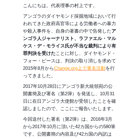
こんにちは。代表理事の村上です。
アンゴラのダイヤモンド採掘地域において行
われてきた政府高官等による労働者への暴力
や殺人事件を、自身の著書の中で告発した
ア
ンゴラ人ジャーナリスト、ラファエル・マル
ケス・デ・モライス氏が不当な裁判により有
罪判決を受けた
ことに対し、ダイヤモンド・
フォー・ピースは、判決の取り消しを求めて
2015年8月から
Change.org上で署名活動
を行
ってきました。
2017年10月28日にアンゴラ新大統領宛の公
開書簡及び署名（第2弾）を発送し、10月31
日に在日アンゴラ大使館が受領したことを確
認しましたので、ここにご報告いたします。
今回送付した署名（第2弾）は、2016年3月
から2017年10月に頂いた42カ国からの580筆
です。公開書簡の内容及び42カ国の内訳は