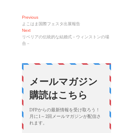
投
Previous
Previous
post:
よこはま国際フェスタ出展報告
稿
Next
Next
ナ
post:
リベリアの伝統的な結婚式－ウィンストンの場
合－
ビ
ゲ
ー
シ
ョ
ン