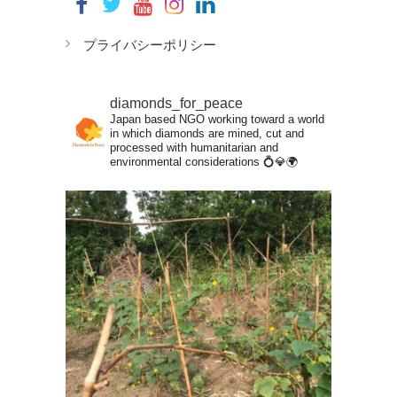
プライバシーポリシー
diamonds_for_peace
Japan based NGO working toward a world
in which diamonds are mined, cut and
processed with humanitarian and
environmental considerations
💍💎🌍