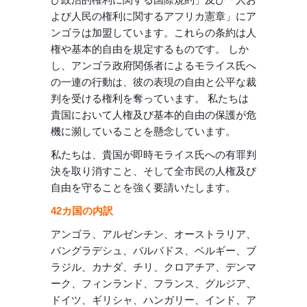
よび人民の権利に関するアフリカ憲章」にア
ンゴラは加盟しています。これらの条約は人
権や基本的自由を規定するものです。 しか
し、アンゴラ政府関係者によるモライス氏へ
の一連の行動は、彼の表現の自由と公平な裁
判を受ける権利を奪っています。 私たちは
貴国において人権及び基本的自由の保護が危
機に瀕していることを懸念しています。
私たちは、貴国が即時モライス氏への有罪判
決を取り消すこと、そして全市民の人権及び
自由を守ることを強く要請いたします。
42
カ国の内訳
アンゴラ、アルゼンチン、オーストラリア、
バングラデシュ、バルバドス、ベルギー、ブ
ラジル、カナダ、チリ、クロアチア、デンマ
ーク、フィンランド、フランス、グルジア、
ドイツ、ギリシャ、ハンガリー、インド、ア