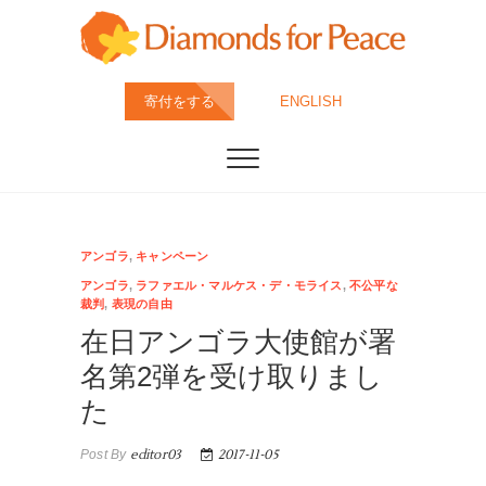
Skip
to
content
ダイヤモンド・フ
特定非営利活動法人ダイヤモンド・フォー・ピース
寄付をする
ENGLISH
は、すべてのダイヤモンドが人道・環境配慮の上、採
掘・カット・製造されることが当たり前の社会を目指
ォー・ピース
しています。
(DFP)
アンゴラ
,
キャンペーン
アンゴラ
,
ラファエル・マルケス・デ・モライス
,
不公平な
裁判
,
表現の自由
在日アンゴラ大使館が署
名第2弾を受け取りまし
た
Post By
editor03
2017-11-05