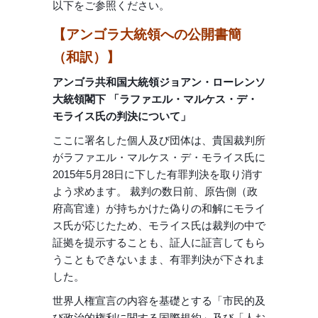
以下をご参照ください。
【アンゴラ大統領への公開書簡
（和訳）】
アンゴラ共和国大統領ジョアン・ローレンソ
大統領閣下 「ラファエル・マルケス・デ・
モライス氏の判決について」
ここに署名した個人及び団体は、貴国裁判所
がラファエル・マルケス・デ・モライス氏に
2015年5月28日に下した有罪判決を取り消す
よう求めます。 裁判の数日前、原告側（政
府高官達）が持ちかけた偽りの和解にモライ
ス氏が応じたため、モライス氏は裁判の中で
証拠を提示することも、証人に証言してもら
うこともできないまま、有罪判決が下されま
した。
世界人権宣言の内容を基礎とする「市民的及
び政治的権利に関する国際規約」及び「人お