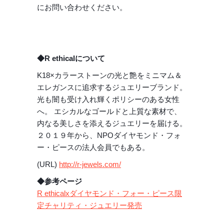
にお問い合わせください。
◆
R ethical
について
K18×カラーストーンの光と艶をミニマム＆
エレガンスに追求するジュエリーブランド。
光も闇も受け入れ輝くポリシーのある女性
へ。 エシカルなゴールドと上質な素材で、
内なる美しさを添えるジュエリーを届ける。
２０１９年から、NPOダイヤモンド・フォ
ー・ピースの法人会員でもある。
(URL)
http://r-jewels.com/
◆参考ページ
R ethicalxダイヤモンド・フォー・ピース限
定チャリティ・ジュエリー発売