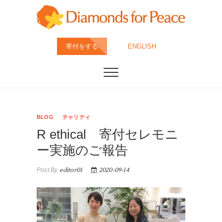
Skip
to
content
ダイヤモンド・フ
特定非営利活動法人ダイヤモンド・フォー・ピース
寄付をする
ENGLISH
は、すべてのダイヤモンドが人道・環境配慮の上、採
掘・カット・製造されることが当たり前の社会を目指
ォー・ピース
しています。
(DFP)
BLOG
チャリティ
R ethical 寄付セレモニ
ー実施のご報告
Post By
editor01
2020-09-14