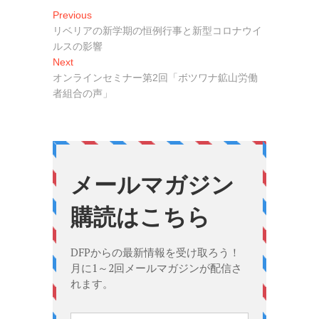
投
Previous
Previous
post:
リベリアの新学期の恒例行事と新型コロナウイ
稿
ルスの影響
ナ
Next
Next
post:
オンラインセミナー第2回「ボツワナ鉱山労働
ビ
者組合の声」
ゲ
ー
シ
ョ
ン