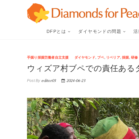
Skip
to
content
DFPとは
ダイヤモンドの問題
活
手掘り採掘労働者自立支援
ダイヤモンド
,
ブペ
,
リベリア
,
採掘
,
研修
ウィズア村ブペでの責任ある
Post By
editor03
2024-06-23