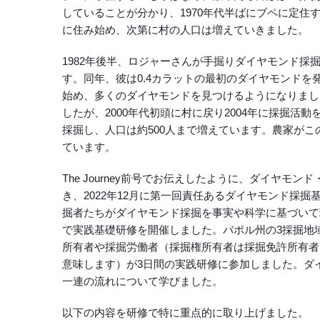
していることが分かり、1970年代半ばにブペに定
に住み始め、次第に村の人口は増えていきました。
1982年後半、ロジャーさんが手掘りダイヤモンド
す。同年、彼は0.4カラットの最初のダイヤモンド
始め、多くのダイヤモンドを見つけるようになりまし
したが、2000年代初頭に村に戻り2004年に採掘
採掘し、人口は約500人まで増えています。農家が
ています。
The Journey前号でお伝えしたように、ダイヤ
き、2022年12月に第一回責任あるダイヤモンド採掘
掘者たちがダイヤモンド採掘を事実や科学に基づいて理
で実践基礎研修を開催しました。バポル州の3採掘地
所有者や採掘労働者（採掘権所有者は採掘免許所有者
意味します）が3日間の実践研修に参加しました。ダ
一連の流れについて学びました。
以下の内容を研修で特に重点的に取り上げました。