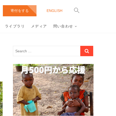
ース(DFP)
ドが人道・環境配慮の上、採掘・カット・製造されることが当た
寄付をする
ENGLISH
ライブラリ
メディア
問い合わせ