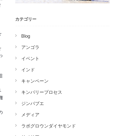
村
カテゴリー
を
Blog
ま
アンゴラ
を
っ
イベント
インド
招
キャンペーン
ペ
キンバリープロセス
権
ジンバブエ
を
の
メディア
ラボグロウンダイヤモンド