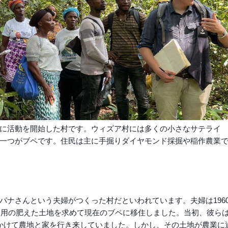
に活動を開始した村です。ウィズア村には多くの小さなサテライ
一つがブペです。住民は主に手掘りダイヤモンド採掘や稲作農業
パナさんという夫婦がつくった村だといわれています。夫婦は196
農業用の肥えた土地を求めて現在のブペに移住しました。当初、彼ら
かけて農地と家を行き来していました。しかし、その土地が農業に