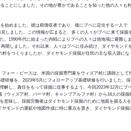
住することにしました。その地が豊かであることを知った他の人々も
採掘を始めました。彼は税徴収者であり、後にブペに定住する一人で
を発見しました。この情報が広まると、多くの人々がブペに来て採掘
た。1990年代に始まった内戦によりブペの人々は他地域に避難し
活動を再開しました。それ以来、人々はブペに住み続け、ダイヤモンド
この村をつくりましたが、ダイヤモンド採掘が住民の主な収入源にな
モンド・フォー・ピースは、米国の採掘専門家をウィズア村に講師として
基礎研修を、2023年5月にフォローアップ基礎研修を行いました。採
解し、責任をもって採掘に従事するよう、今回2023年12月にブ
域（ウィズア村、バーマ村、キャンプアルファ村）から16人の採掘
を意味し、採掘労働者はダイヤモンド採掘のために地面を掘る人
イヤモンドの選鉱や地図作成に特に重点を置き、ダイヤモンド採掘