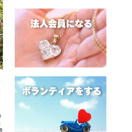
で
0
は
適