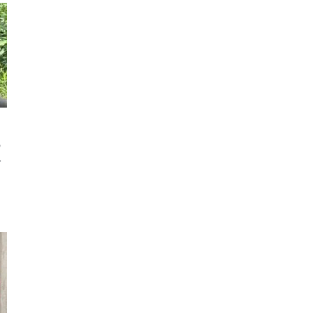
の
で
た