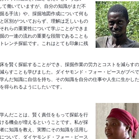
して働いていますが、自分の知識がまだ不
掘る手法）や、採掘地図作成について何も
と区別がついておらず、理解は乏しいもの
それらの重要性について学ぶことができま
掘の一連の流れの重要な段階であることも
トレンチ探鉱です。これはとても印象に残
床を賢く探鉱することができ、採掘作業の労力とコストを減らす
減らすことも学びました。ダイヤモンド・フォー・ピースがブペ
学んだ知識に自信を持ち、その知識を自分の仕事や人生に生かし
を得られるようにしたいです。
学んだことは、賢く責任をもって探鉱を行
ける機会が増えるということです。私が採
者に知識を教え、実際にその知識を活用し
について、ダイヤモンド・フォー・ピース