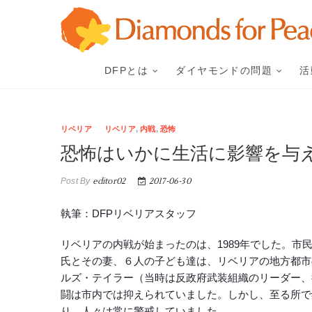
Skip
to
content
DFPとは
ダイヤモンドの問題
活
リベリア
リベリア
,
内戦
,
恐怖
恐怖はいかに生活に影響を与
Post By
editor02
2017-06-30
執筆：DFPリベリアスタッフ
リベリアの内戦が始まったのは、1989年でした。
氏とその妻、６人の子ども達は、リベリアの地方都市
ルズ・テイラー（当時は反政府武装組織のリーダー、
闘は市内では抑えられていました。しかし、至る所で
り、人々は常に警戒していました。