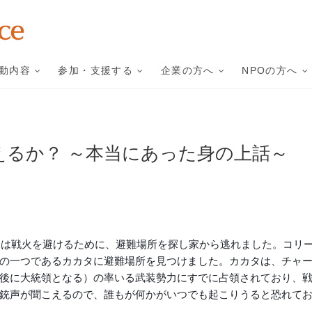
ダイヤモンド・フォー・ピ
特定非営利活動法人ダイヤモンド・フォー・ピースは、すべてのダイヤモン
り前の社会を目指しています。
動内容
参加・支援する
企業の方へ
NPOの方へ
えるか？ ～本当にあった身の上話～
市民は戦火を避けるために、避難場所を探し家から逃れました。コリ
の一つであるカカタに避難場所を見つけました。カカタは、チャ
後に大統領となる）の率いる武装勢力にすでに占領されており、
銃声が聞こえるので、誰もが何かがいつでも起こりうると恐れて