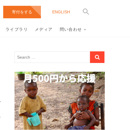
ース(DFP)
ドが人道・環境配慮の上、採掘・カット・製造されることが当た
寄付をする
ENGLISH
ライブラリ
メディア
問い合わせ
ー
ー
戦
お