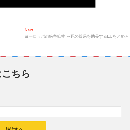
Next
Next
post:
ヨーロッパの紛争鉱物 ～死の貿易を助長するEUをとめろ