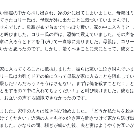
い部屋の中から押し出され、家の外に出てしまいました。母親は
てきたコリー氏は、母親が外に出たことに気づいていませんでし
せんでした。母親が布で首まですっぽり覆い、家の中に入ろうと
と叫びました。コリー氏の声は、恐怖で震えていました。その声
家に入ろうとドアを目がけて一直線に走りました。母親は、コリ
いかと思ったのです。しかし、驚くべきことに夫にとって、彼女
家に入ってくることに抵抗しました。彼らは互いに泣き叫んでい
リー氏は力強くドアの前に立って母親が家に入ることを阻止して
殺したいんだろう？そうはさせない。まずは俺を殺すことだ！」
とをするの？中に入れてちょうだい！」と叫び続けました。彼ら
、お互いの声すら認識できなかったのです。
ました。家中の人々は泣き叫び始めました。「どうか私たちを殺
けてください」近隣の人々もその泣き声を聞きつけて家から逃げ
ました。かなりの間、騒ぎが続いた後、夫と妻はようやくお互い