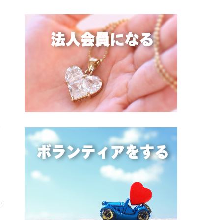
ミ
し
を
ー
こ
ま
い
と
は
さ
出
が