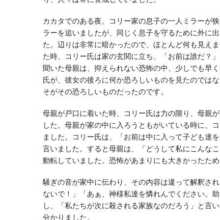
カカタでのある夜、コリー家の息子の一人ミラーが狭
ラーを追いましたが、同じく息子を守るために外に出
た。辺りは非常に暗かったので、ほとんど何も見えま
た時、コリー氏は家の玄関に立ち、「お前は誰だ？」
聞いた母親は、抑えられない恐怖の中、少しでも早く
氏が、彼女の後ろに何か恐ろしいものを見たのではな
そがその恐ろしいものだったのです。
母親が戸口に着いた時、コリー氏は力の限り、母親が
した。母親が家の中に入ろうともがいている時に、コ
ました。コリー氏は、「お前は中に入って子ども達を
言いました。すると母親は、「どうして私にこんなこ
動転していました。恐怖があまりにも大きかったため
騒ぎの音が家中に伝わり、その内容は違って解釈され
ないで！」「あぁ、神様私達を憐れんでください。助
し、「私たちが次に殺される家族なのだろう」と言い
分かりました。