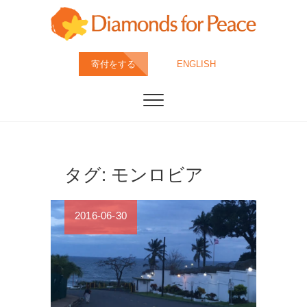
Skip
to
content
ダイヤモンド・フ
特定非営利活動法人ダイヤモンド・フォー・ピース
寄付をする
ENGLISH
は、すべてのダイヤモンドが人道・環境配慮の上、採
掘・カット・製造されることが当たり前の社会を目指
ォー・ピース
しています。
(DFP)
タグ:
モンロビア
2016-06-30