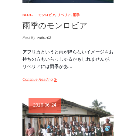
BLOG
モンロビア
,
リベリア
,
雨季
雨季のモンロビア
Post By
editor02
アフリカというと雨が降らないイメージをお
持ちの方もいらっしゃるかもしれませんが、
リベリアには雨季があ…
Continue Reading
2016-06-24