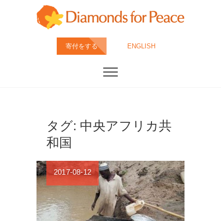
Skip
to
content
ダイヤモンド・フ
特定非営利活動法人ダイヤモンド・フォー・ピース
寄付をする
ENGLISH
は、すべてのダイヤモンドが人道・環境配慮の上、採
掘・カット・製造されることが当たり前の社会を目指
ォー・ピース
しています。
(DFP)
タグ:
中央アフリカ共
和国
2017-08-12