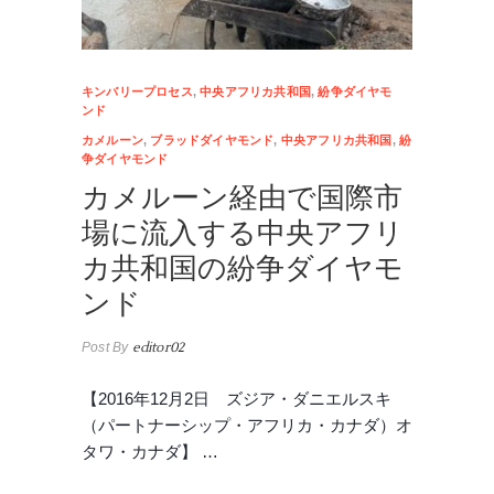
キンバリープロセス
,
中央アフリカ共和国
,
紛争ダイヤモ
ンド
カメルーン
,
ブラッドダイヤモンド
,
中央アフリカ共和国
,
紛
争ダイヤモンド
カメルーン経由で国際市
場に流入する中央アフリ
カ共和国の紛争ダイヤモ
ンド
Post By
editor02
【2016年12月2日 ズジア・ダニエルスキ
（パートナーシップ・アフリカ・カナダ）オ
タワ・カナダ】 …