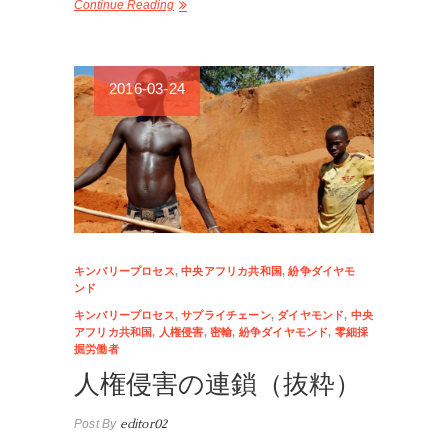
Continue Reading
2016-03-24
キンバリープロセス
,
中央アフリカ共和国
,
紛争ダイヤモ
ンド
キンバリープロセス
,
サプライチェーン
,
ダイヤモンド
,
中央
アフリカ共和国
,
人権侵害
,
密輸
,
紛争ダイヤモンド
,
零細採
掘労働者
人権侵害の連鎖（抜粋）
Post By
editor02