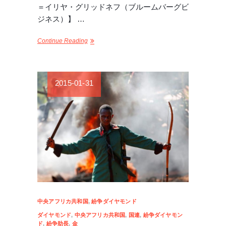
＝イリヤ・グリッドネフ（ブルームバーグビ
ジネス）】 …
Continue Reading
2015-01-31
中央アフリカ共和国
,
紛争ダイヤモンド
ダイヤモンド
,
中央アフリカ共和国
,
国連
,
紛争ダイヤモン
ド
,
紛争助長
,
金