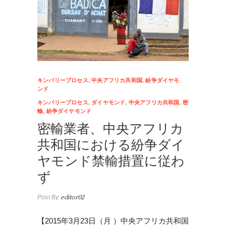
キンバリープロセス
,
中央アフリカ共和国
,
紛争ダイヤモ
ンド
キンバリープロセス
,
ダイヤモンド
,
中央アフリカ共和国
,
密
輸
,
紛争ダイヤモンド
密輸業者、中央アフリカ
共和国における紛争ダイ
ヤモンド禁輸措置に従わ
ず
Post By
editor02
【2015年3月23日（月 ）中央アフリカ共和国