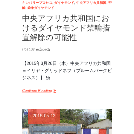
キンバリープロセス
,
ダイヤモンド
,
中央アフリカ共和国
,
密
輸
,
紛争ダイヤモンド
中央アフリカ共和国にお
けるダイヤモンド禁輸措
置解除の可能性
Post By
editor02
【2015年3月26日（木）中央アフリカ共和国
＝イリヤ・グリッドネフ（ブルームバーグビ
ジネス）】 紛…
Continue Reading
2015-05-12